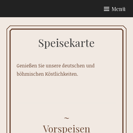
Zum
Menü
Inhalt
GASTSTÄTTE ZUM WILDEN
springen
MANN
Speisekarte
Genießen Sie unsere deutschen und
böhmischen Köstlichkeiten.
Vorspeisen