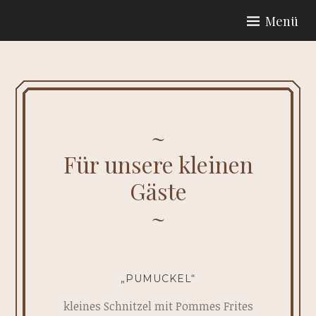
Zum
Menü
Inhalt
GASTSTÄTTE ZUM WILDEN
springen
MANN
Für unsere kleinen
Gäste
„PUMUCKEL“
kleines Schnitzel mit Pommes Frites